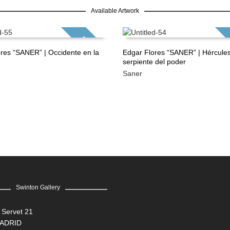
Available Artwork
GRATIS
res “SANER” | Occidente en la
Edgar Flores “SANER” | Hércules
serpiente del poder
ÁS
LEER MÁS
Saner
Swinton Gallery
 Servet 21
MADRID