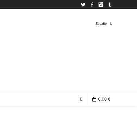
Twitter
Facebook
Instagram
Tumblr
Español
Español
Inglés
0,00 €
0 productos en la bolsa de compra