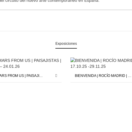
del circuito del nuevo arte contemporáneo en España.
Exposiciones
SAVE MARS FROM US | PAISAJISTAS | 12.12.25 – 24.01.26
BIENVENIDA | ROCÍO MADRID | 17.10.25 -29.11.25