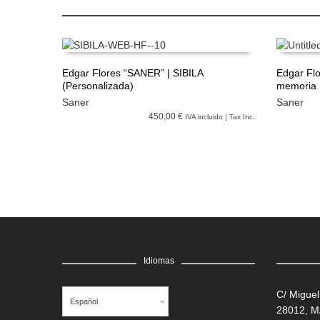
Edgar Flores “SANER” | SIBILA
Edgar Flo
(Personalizada)
memoria
LEER MÁS
LEER M
Saner
Saner
450,00 €
IVA incluido | Tax Inc.
Idiomas
C/ Miguel
Español
28012, 