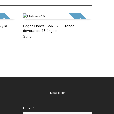
GRATIS
GRATIS
 y la
Edgar Flores “SANER” | Cronos
Edgar Fl
devorando 43 ángeles
que dio 
LEER MÁS
LEER 
Saner
Saner
Newsletter
Email: