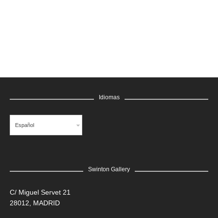
GRATIS
Idiomas
Español
Swinton Gallery
LEER MÁS
C/ Miguel Servet 21
28012, MADRID
Edgar Flores “SANER” | Hércules y la serpiente del poder