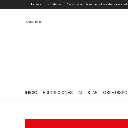
El Espacio
Contacto
Condiciones de uso y política de privacidad
!Bienvenido!
INICIO
EXPOSICIONES
ARTISTAS
OBRA DISPO