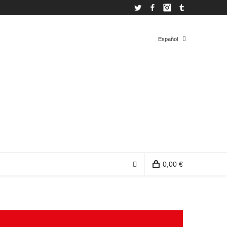
Twitter
Facebook
Instagram
Tumblr
Español
Español
Inglés
0,00 €
0 productos en la bolsa de compra