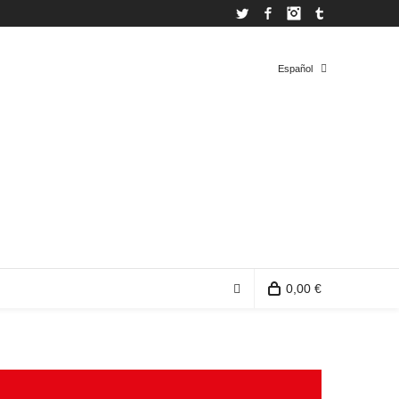
Twitter
Facebook
Instagram
Tumblr
Español
Español
Inglés
0,00 €
0 productos en la bolsa de compra