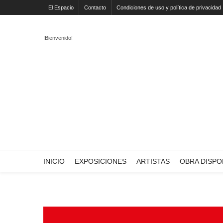
El Espacio
Contacto
Condiciones de uso y política de privacidad
!Bienvenido!
INICIO
EXPOSICIONES
ARTISTAS
OBRA DISPO