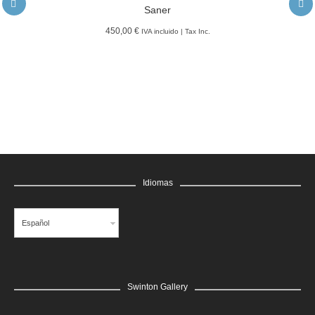
Saner
450,00 €
IVA incluido | Tax Inc.
LEER MÁS
GRATIS
Edgar Flores “SANER” | Hércules y la serpiente del poder
Saner
LEER MÁS
GRATIS
Edgar Flores “SANER” | El reflejo de la verdad, el hombre
Saner
LEER MÁS
GRATIS
Idiomas
Edgar Flores “SANER” | El rostro de todas las vidas
Saner
Español
Swinton Gallery