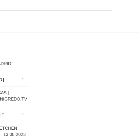
BIENVENIDA | ROCÍO MADRID | 17.10.25 -29.11.25
DISIDENCIAS PERIFÉRICAS | EXPOSICIÓN COLECTIVA | NIGREDO.TV | 28.02.25 – 20.03.25