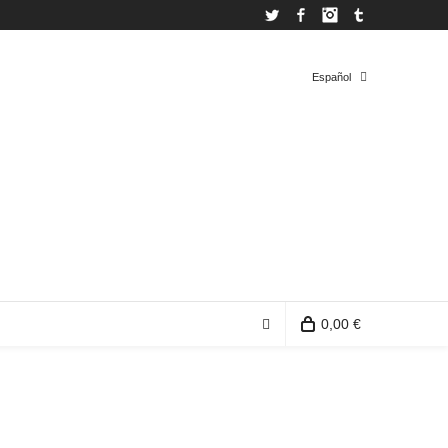
Twitter
Facebook
Instagram
Tumblr
Español
Español
Inglés
0,00 €
0 productos en la bolsa de compra