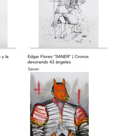
 y la
Edgar Flores “SANER” | Cronos
devorando 43 ángeles
LEER MÁS
Saner
TIS
GRATIS