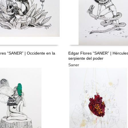
res “SANER” | Occidente en la
Edgar Flores “SANER” | Hércules
serpiente del poder
ÁS
LEER MÁS
Saner
GRATIS
GRA