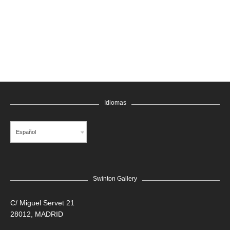
GRATIS
Idiomas
Español
Swinton Gallery
LEER MÁS
C/ Miguel Servet 21
28012, MADRID
Edgar Flores “SANER” | Hércules y la serpiente del poder