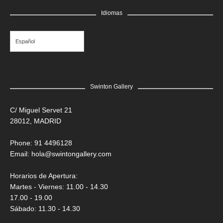
GRATIS
Idiomas
Edgar Flores “SANER” | El rostro de todas las vidas
Saner
Español
Swinton Gallery
C/ Miguel Servet 21
28012, MADRID
Phone: 91 4496128
Email:
hola@swintongallery.com
Horarios de Apertura:
Martes - Viernes: 11.00 - 14.30
17.00 - 19.00
Sábado: 11.30 - 14.30