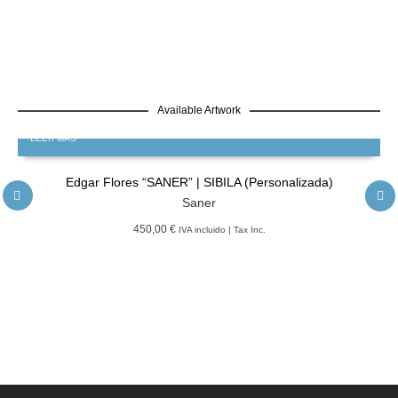
Available Artwork
LEER MÁS
Edgar Flores “SANER” | SIBILA (Personalizada)
Saner
450,00 €
IVA incluido | Tax Inc.
LEER MÁS
GRATIS
Edgar Flores “SANER” | Hércules y la serpiente del poder
Saner
LEER MÁS
GRATIS
Edgar Flores “SANER” | El reflejo de la verdad, el hombre
Saner
LEER MÁS