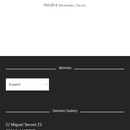
450,00 €
IVA incluido | Tax Inc.
LEER MÁS
GRATIS
Edgar Flores “SANER” | Hércules y la serpiente del poder
Saner
LEER MÁS
GRATIS
Edgar Flores “SANER” | El reflejo de la verdad, el hombre
Saner
LEER MÁS
GRATIS
Idiomas
Edgar Flores “SANER” | El rostro de todas las vidas
Saner
Español
Swinton Gallery
C/ Miguel Servet 21