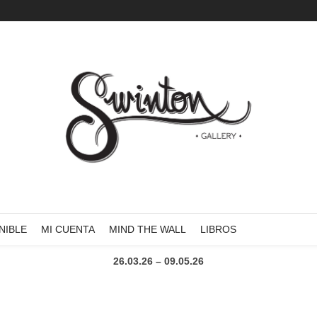
FALSA SEGURIDAD
EXPOSICIÓN COLECTIVA
Alfons Simó
Avelino Sala
DosJotas
Kepa Garraza
Rico Salinas
NIBLE
MI CUENTA
MIND THE WALL
LIBROS
Comisariado Teresa Arroyo de la Cruz
26.03.26 – 09.05.26