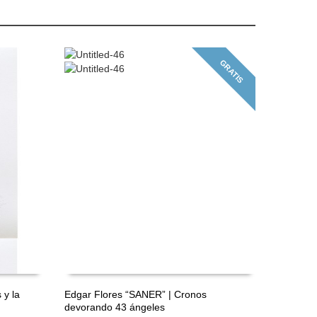
GRATIS
GRATIS
 y la
Edgar Flores “SANER” | Cronos
devorando 43 ángeles
LEER MÁS