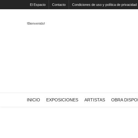
El Espacio
Contacto
Condiciones de uso y política de privacidad
!Bienvenido!
INICIO
EXPOSICIONES
ARTISTAS
OBRA DISPO