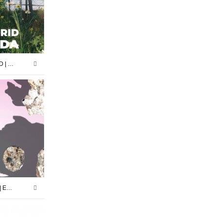
BIENVENIDA | ROCÍO MADRID | 17.10.25 -29.11.25
DISIDENCIAS PERIFÉRICAS | EXPOSICIÓN COLECTIVA | NIGREDO.TV | 28.02.25 – 20.03.25