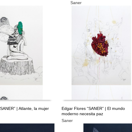
Saner
GRATIS
GRA
SANER” | Atlante, la mujer
Edgar Flores “SANER” | El mundo
moderno necesita paz
LEER MÁS
Saner