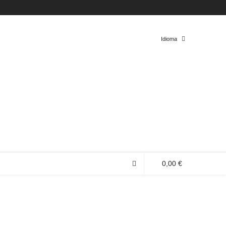
Twitter
Facebook
Instagram
Tumblr
Idioma
Español
Inglés
0,00 €
0 productos en la bolsa de compra