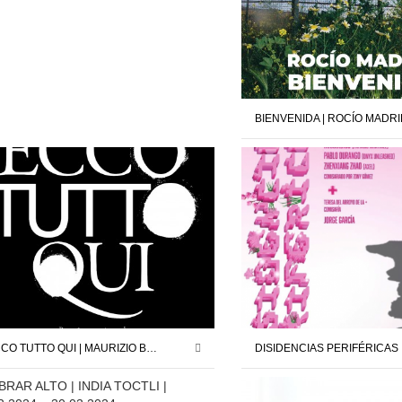
ECCO TUTTO QUI | MAURIZIO BATTAGLIA | COMISARIO : JORDI PALLARÈS | 26.04.25 – 24.05.25