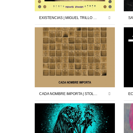
EXISTENCIAS | MIGUEL TRILLO | 13.02.26 – 21.03.26
CADA NOMBRE IMPORTA | STOLPERSTEINE MADRID X DAVID CÁRDENAS | 12.09.25 – 11.10.25