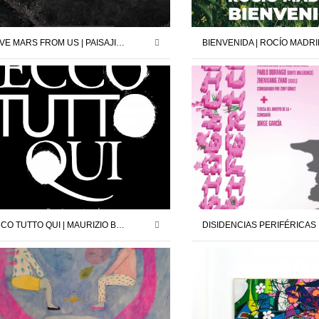
SAVE MARS FROM US | PAISAJISTAS | 12.12.25 – 24.01.26
ECCO TUTTO QUI | MAURIZIO BATTAGLIA | COMISARIO : JORDI PALLARÈS | 26.04.25 – 24.05.25