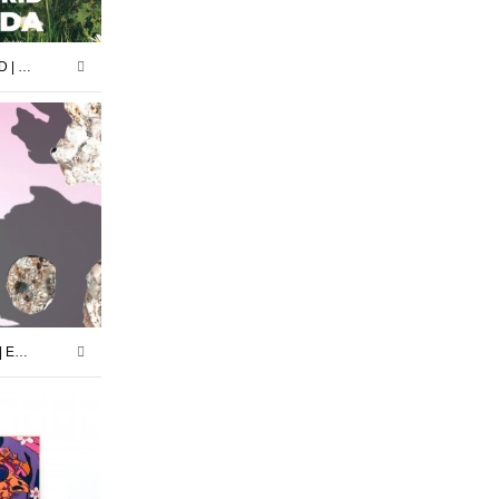
BIENVENIDA | ROCÍO MADRID | 17.10.25 -29.11.25
DISIDENCIAS PERIFÉRICAS | EXPOSICIÓN COLECTIVA | NIGREDO.TV | 28.02.25 – 20.03.25