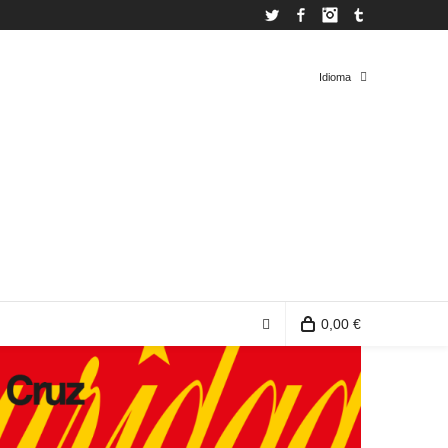
Twitter
Facebook
Instagram
Tumblr
Idioma
Español
Inglés
0,00 €
0 productos en la bolsa de compra