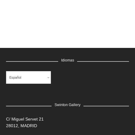
GRATIS
Idiomas
Español
Swinton Gallery
LEER MÁS
C/ Miguel Servet 21
28012, MADRID
Edgar Flores “SANER” | Hércules y la serpiente del poder