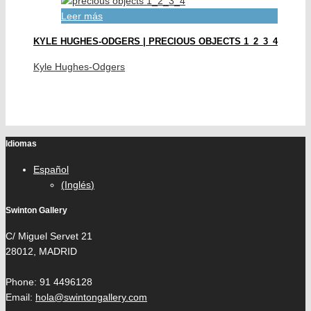
Leer más
KYLE HUGHES-ODGERS | PRECIOUS OBJECTS 1_2_3_4
Kyle Hughes-Odgers
Idiomas
Español
(
Inglés
)
Swinton Gallery
C/ Miguel Servet 21
28012, MADRID
Phone: 91 4496128
Email:
hola@swintongallery.com