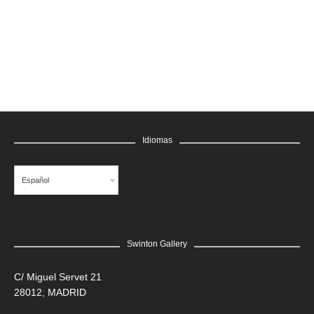
GRATIS
Idiomas
Español
Swinton Gallery
LEER MÁS
C/ Miguel Servet 21
28012, MADRID
Edgar Flores “SANER” | Hércules y la serpiente del poder