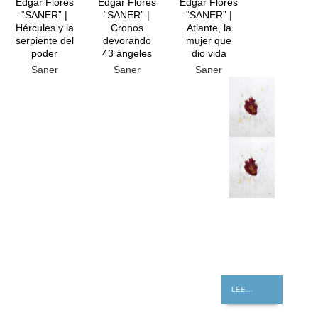
Edgar Flores
Edgar Flores
Edgar Flores
“SANER” |
“SANER” |
“SANER” |
Hércules y la
Cronos
Atlante, la
serpiente del
devorando
mujer que
poder
43 ángeles
dio vida
Saner
Saner
Saner
GRATIS
LEER MÁS