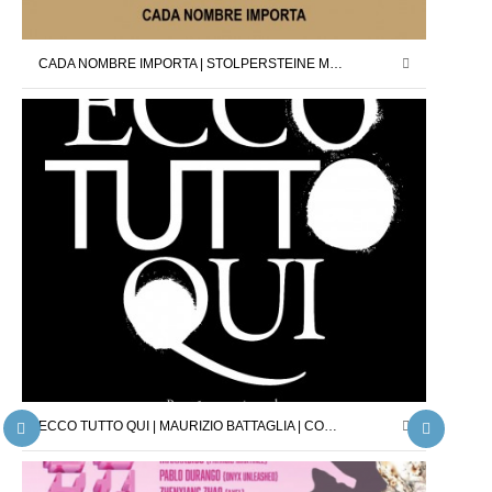
CADA NOMBRE IMPORTA | STOLPERSTEINE MADRID X DAVID CÁRDENAS | 12.09.25 – 11.10.25
ECCO TUTTO QUI | MAURIZIO BATTAGLIA | COMISARIO : JORDI PALLARÈS | 26.04.25 – 24.05.25