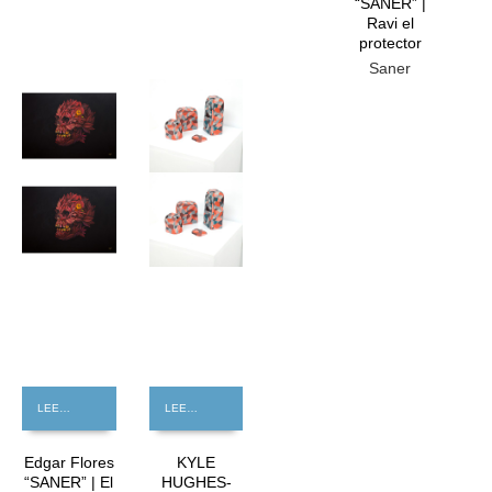
“SANER” |
Ravi el
protector
Saner
GRATIS
GRATIS
LEER MÁS
LEER MÁS
Edgar Flores
KYLE
“SANER” | El
HUGHES-