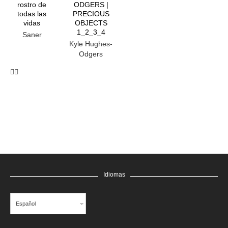
rostro de
ODGERS |
todas las
PRECIOUS
vidas
OBJECTS
1_2_3_4
Saner
Kyle Hughes-
Odgers
Idiomas
Español