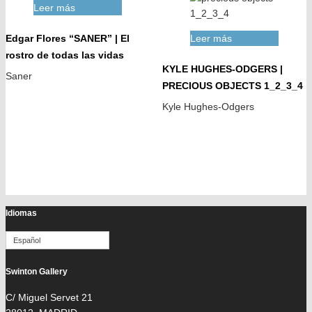
Leer más
Edgar Flores “SANER” | El
Leer más
rostro de todas las vidas
KYLE HUGHES-ODGERS |
Saner
PRECIOUS OBJECTS 1_2_3_4
Kyle Hughes-Odgers
Idiomas
Español
Swinton Gallery
C/ Miguel Servet 21