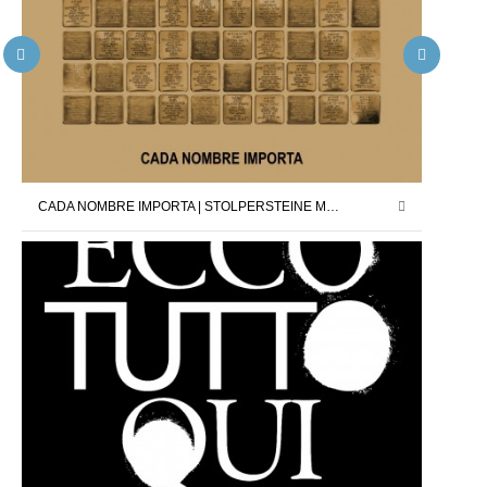
CADA NOMBRE IMPORTA | STOLPERSTEINE MADRID X DAVID CÁRDENAS | 12.09.25 – 11.10.25