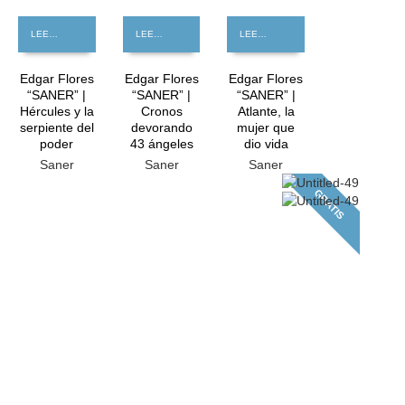
LEER MÁS
LEER MÁS
LEER MÁS
Edgar Flores
Edgar Flores
Edgar Flores
“SANER” |
“SANER” |
“SANER” |
Hércules y la
Cronos
Atlante, la
serpiente del
devorando
mujer que
poder
43 ángeles
dio vida
Saner
Saner
Saner
GRATIS