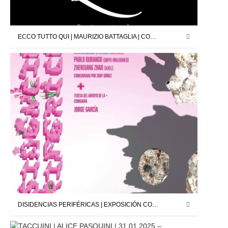
ECCO TUTTO QUI | MAURIZIO BATTAGLIA | COMISARIO : JORDI PALLARÈS | 26.04.25 – 24.05.25
DISIDENCIAS PERIFÉRICAS | EXPOSICIÓN COLECTIVA | NIGREDO.TV | 28.02.25 – 20.03.25