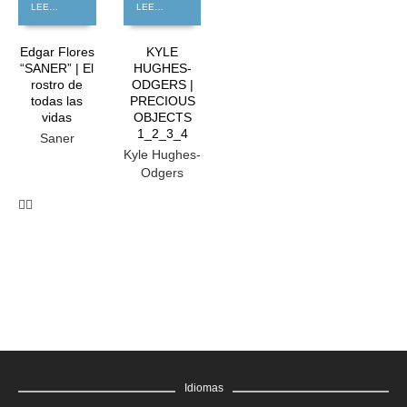
LEER MÁS
LEER MÁS
Edgar Flores
KYLE
“SANER” | El
HUGHES-
rostro de
ODGERS |
todas las
PRECIOUS
vidas
OBJECTS
1_2_3_4
Saner
Kyle Hughes-
Odgers
Idiomas