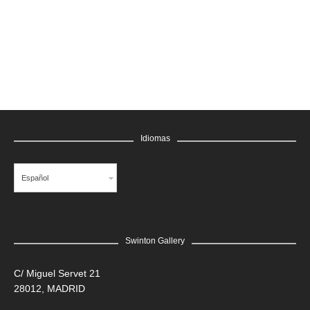
GRATIS
Idiomas
Español
Swinton Gallery
LEER MÁS
C/ Miguel Servet 21
28012, MADRID
Edgar Flores “SANER” | Hércules y la serpiente del poder