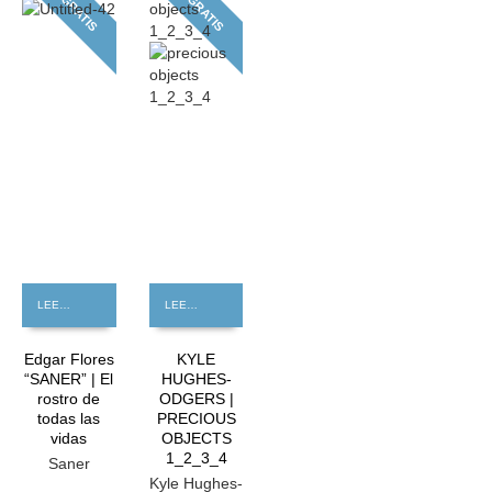
GRATIS
GRATIS
LEER MÁS
LEER MÁS
Edgar Flores
KYLE
“SANER” | El
HUGHES-
rostro de
ODGERS |
todas las
PRECIOUS
vidas
OBJECTS
1_2_3_4
Saner
Kyle Hughes-