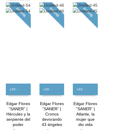
GRATIS
GRATIS
GRATIS
LEER MÁS
LEER MÁS
LEER MÁS
Edgar Flores
Edgar Flores
Edgar Flores
“SANER” |
“SANER” |
“SANER” |
Hércules y la
Cronos
Atlante, la
serpiente del
devorando
mujer que
poder
43 ángeles
dio vida