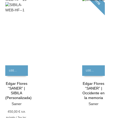
GRATIS
LEER MÁS
LEER MÁS
Edgar Flores
Edgar Flores
“SANER” |
“SANER” |
SIBILA
Occidente en
(Personalizada)
la memoria
Saner
Saner
450,00 €
IVA
incluido | Tax Inc.