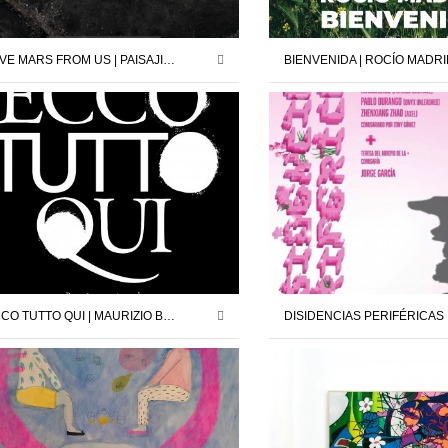
SAVE MARS FROM US | PAISAJISTAS | 12.12.25 – 24.01.26
ECCO TUTTO QUI | MAURIZIO BATTAGLIA | COMISARIO : JORDI PALLARÈS | 26.04.25 – 24.05.25