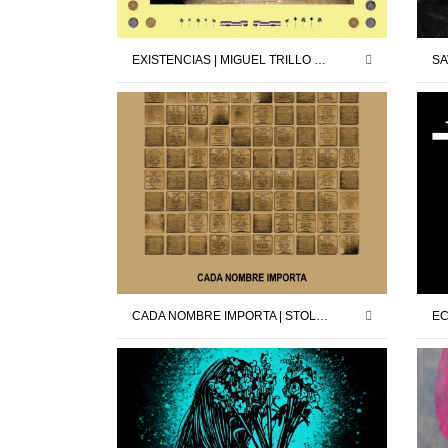
EXISTENCIAS | MIGUEL TRILLO | 13.02.26 – 21.03.26
CADA NOMBRE IMPORTA | STOLPERSTEINE MADRID X DAVID CÁRDENAS | 12.09.25 – 11.10.25