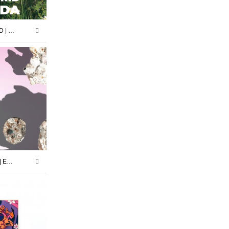
BIENVENIDA | ROCÍO MADRID | 17.10.25 -29.11.25
DISIDENCIAS PERIFÉRICAS | EXPOSICIÓN COLECTIVA | NIGREDO.TV | 28.02.25 – 20.03.25