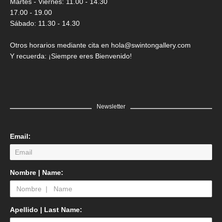
Martes - Viernes: 11.00 - 14.30
17.00 - 19.00
Sábado: 11.30 - 14.30
Otros horarios mediante cita en hola@swintongallery.com
Y recuerda: ¡Siempre eres Bienvenido!
Newsletter
Email:
LEER MÁS
Nombre | Name:
Edgar Flores “SANER” | El reflejo de la verdad, el hombre
Saner
GRATIS
Apellido | Last Name: