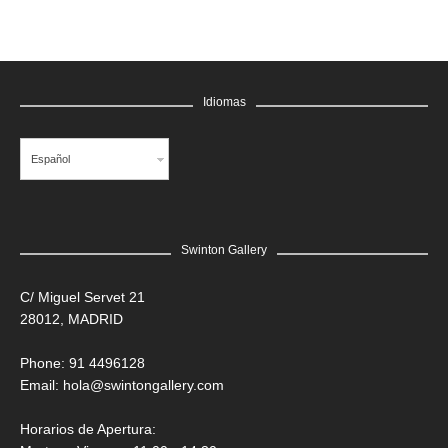
Idiomas
Español
Swinton Gallery
LEER MÁS
C/ Miguel Servet 21
28012, MADRID
Edgar Flores “SANER” | Hércules y la serpiente del poder
Saner
Phone: 91 4496128
Email:
hola@swintongallery.com
GRATIS
Horarios de Apertura: