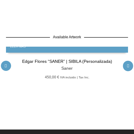
Available Artwork
LEER MÁS
Edgar Flores “SANER” | SIBILA (Personalizada)
Saner
450,00 €
IVA incluido | Tax Inc.
LEER MÁS
GRATIS
Edgar Flores “SANER” | Hércules y la serpiente del poder
Saner
LEER MÁS
GRATIS
Edgar Flores “SANER” | El reflejo de la verdad, el hombre
Saner
LEER MÁS