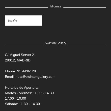
GRATIS
Idiomas
Edgar Flores “SANER” | El rostro de todas las vidas
Saner
Español
Swinton Gallery
C/ Miguel Servet 21
28012, MADRID
Phone: 91 4496128
Email:
hola@swintongallery.com
Horarios de Apertura:
Martes - Viernes: 11.00 - 14.30
17.00 - 19.00
Sábado: 11.30 - 14.30