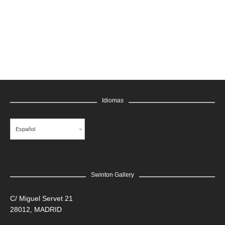
GRATIS
Idiomas
Español
Swinton Gallery
LEER MÁS
C/ Miguel Servet 21
28012, MADRID
Edgar Flores “SANER” | Hércules y la serpiente del poder