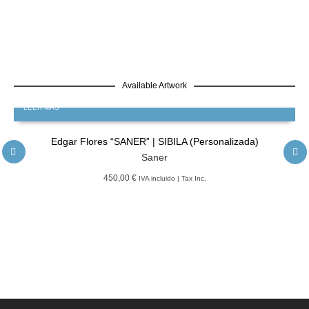
Available Artwork
LEER MÁS
Edgar Flores “SANER” | SIBILA (Personalizada)
Saner
450,00 €
IVA incluido | Tax Inc.
LEER MÁS
GRATIS
Edgar Flores “SANER” | Hércules y la serpiente del poder
Saner
LEER MÁS
GRATIS
Edgar Flores “SANER” | El reflejo de la verdad, el hombre
Saner
LEER MÁS