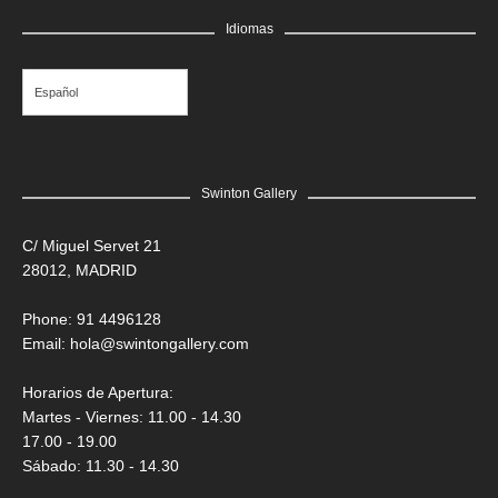
GRATIS
Idiomas
Edgar Flores “SANER” | El rostro de todas las vidas
Saner
Español
Swinton Gallery
C/ Miguel Servet 21
28012, MADRID
Phone: 91 4496128
Email:
hola@swintongallery.com
Horarios de Apertura:
Martes - Viernes: 11.00 - 14.30
17.00 - 19.00
Sábado: 11.30 - 14.30