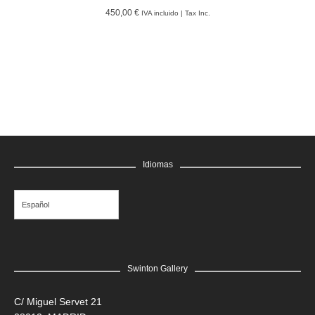
450,00 €
IVA incluido | Tax Inc.
LEER MÁS
GRATIS
Edgar Flores “SANER” | Hércules y la serpiente del poder
Saner
LEER MÁS
GRATIS
Edgar Flores “SANER” | El reflejo de la verdad, el hombre
Saner
LEER MÁS
GRATIS
Idiomas
Edgar Flores “SANER” | El rostro de todas las vidas
Saner
Español
Swinton Gallery
C/ Miguel Servet 21