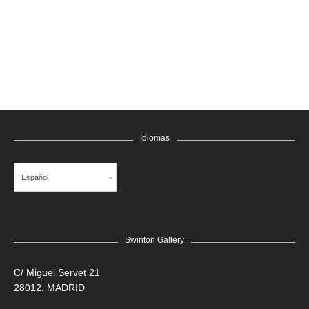
GRATIS
Idiomas
Español
Swinton Gallery
LEER MÁS
C/ Miguel Servet 21
28012, MADRID
Edgar Flores “SANER” | Hércules y la serpiente del poder