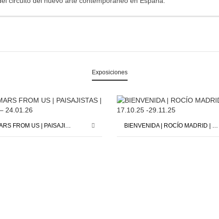
del circuito del nuevo arte contemporáneo en España.
Exposiciones
SAVE MARS FROM US | PAISAJISTAS | 12.12.25 – 24.01.26
BIENVENIDA | ROCÍO MADRID | 17.10.25 -29.11.25