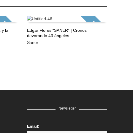
GRATIS
GRATIS
 y la
Edgar Flores “SANER” | Cronos
Edgar Fl
devorando 43 ángeles
que dio 
LEER MÁS
LEER 
Saner
Saner
Newsletter
Email: