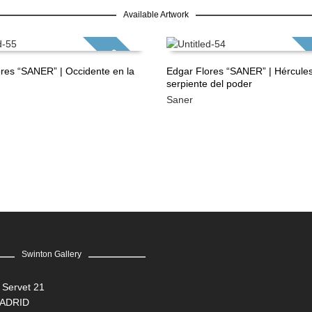
Available Artwork
GRATIS
res “SANER” | Occidente en la
Edgar Flores “SANER” | Hércules
serpiente del poder
ÁS
LEER MÁS
Saner
Swinton Gallery
 Servet 21
MADRID