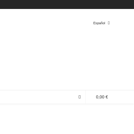
Twitter
Facebook
Instagram
Tumblr
Español
Español
Inglés
0,00 €
0 productos en la bolsa de compra