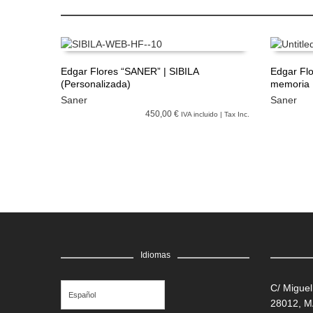
Edgar Flores “SANER” | SIBILA
Edgar Flo
(Personalizada)
memoria
LEER MÁS
LEER M
Saner
Saner
450,00 €
IVA incluido | Tax Inc.
Idiomas
C/ Miguel
Español
28012, 