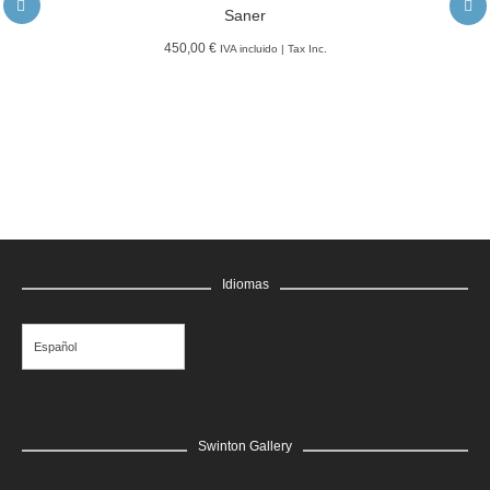
Saner
450,00 €
IVA incluido | Tax Inc.
LEER MÁS
GRATIS
Edgar Flores “SANER” | Hércules y la serpiente del poder
Saner
LEER MÁS
GRATIS
Edgar Flores “SANER” | El reflejo de la verdad, el hombre
Saner
LEER MÁS
GRATIS
Idiomas
Edgar Flores “SANER” | El rostro de todas las vidas
Saner
Español
Swinton Gallery