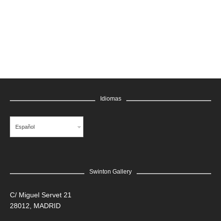
GRATIS
Idiomas
Español
Swinton Gallery
LEER MÁS
C/ Miguel Servet 21
28012, MADRID
Edgar Flores “SANER” | Hércules y la serpiente del poder