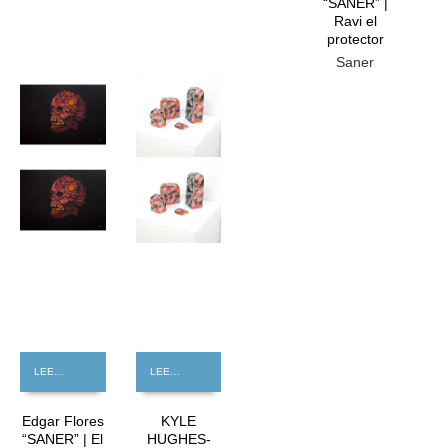
“SANER” |
Ravi el
protector
Saner
GRATIS
GRATIS
LEER MÁS
LEER MÁS
Edgar Flores
KYLE
“SANER” | El
HUGHES-