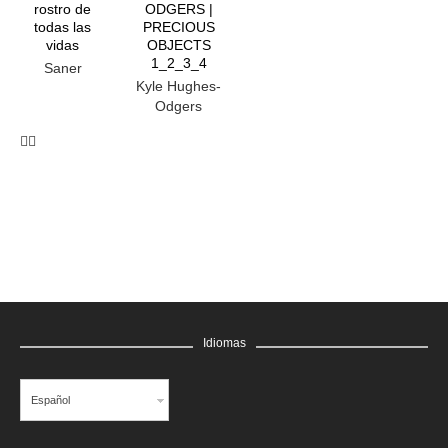
rostro de
ODGERS |
todas las
PRECIOUS
vidas
OBJECTS
1_2_3_4
Saner
Kyle Hughes-
Odgers
Idiomas
Español