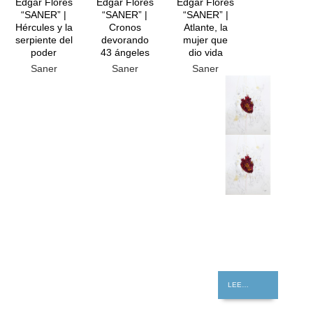
Edgar Flores
Edgar Flores
Edgar Flores
“SANER” |
“SANER” |
“SANER” |
Hércules y la
Cronos
Atlante, la
serpiente del
devorando
mujer que
poder
43 ángeles
dio vida
Saner
Saner
Saner
GRATIS
LEER MÁS