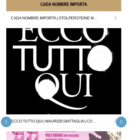
CADA NOMBRE IMPORTA | STOLPERSTEINE MADRID X DAVID CÁRDENAS | 12.09.25 – 11.10.25
ECCO TUTTO QUI | MAURIZIO BATTAGLIA | COMISARIO : JORDI PALLARÈS | 26.04.25 – 24.05.25