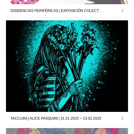
DISIDENCIAS PERIFÉRICAS | EXPOSICIÓN COLECTIVA | NIGREDO.TV | 28.02.25 – 20.03.25
TACCUINI | ALICE PASQUINI | 31.01.2025 – 13.02.2025