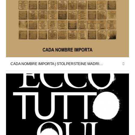
CADA NOMBRE IMPORTA | STOLPERSTEINE MADRID X DAVID CÁRDENAS | 12.09.25 – 11.10.25