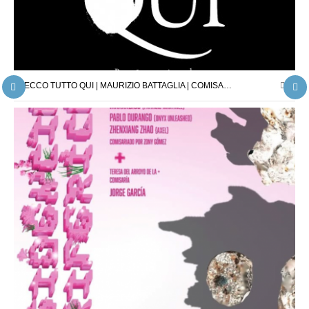
ECCO TUTTO QUI | MAURIZIO BATTAGLIA | COMISARIO : JORDI PALLARÈS | 26.04.25 – 24.05.25