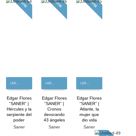
GRATIS
GRATIS
GRATIS
LEER MÁS
LEER MÁS
LEER MÁS
Edgar Flores
Edgar Flores
Edgar Flores
“SANER” |
“SANER” |
“SANER” |
Hércules y la
Cronos
Atlante, la
serpiente del
devorando
mujer que
poder
43 ángeles
dio vida
Saner
Saner
Saner