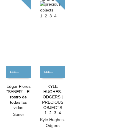
LEER MÁS
LEER MÁS
Edgar Flores
KYLE
“SANER” | El
HUGHES-
rostro de
ODGERS |
todas las
PRECIOUS
vidas
OBJECTS
1_2_3_4
Saner
Kyle Hughes-
Odgers