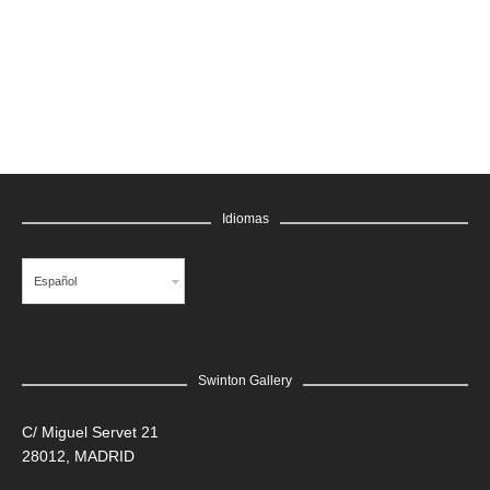
GRATIS
Idiomas
Español
Swinton Gallery
LEER MÁS
C/ Miguel Servet 21
28012, MADRID
Edgar Flores “SANER” | Hércules y la serpiente del poder