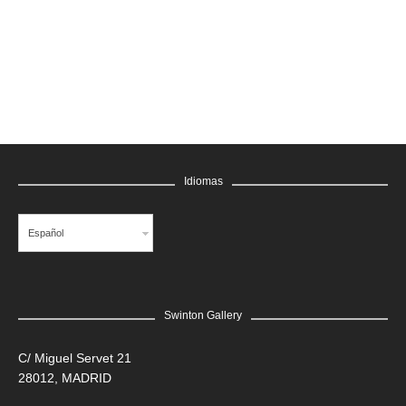
GRATIS
Idiomas
Español
Swinton Gallery
LEER MÁS
C/ Miguel Servet 21
28012, MADRID
Edgar Flores “SANER” | Hércules y la serpiente del poder